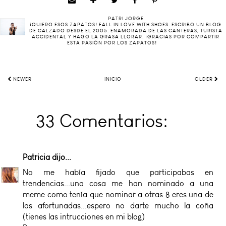
PATRI JORGE
¡QUIERO ESOS ZAPATOS! FALL IN LOVE WITH SHOES. ESCRIBO UN BLOG
DE CALZADO DESDE EL 2005. ENAMORADA DE LAS CANTERAS, TURISTA
ACCIDENTAL Y HAGO LA GRASA LLORAR. ¡GRACIAS POR COMPARTIR
ESTA PASIÓN POR LOS ZAPATOS!
NEWER
INICIO
OLDER
33 Comentarios:
Patricia
dijo...
No me había fijado que participabas en
trendencias...una cosa me han nominado a una
meme como tenía que nominar a otras 8 eres una de
las afortunadas...espero no darte mucho la coña
(tienes las intrucciones en mi blog)