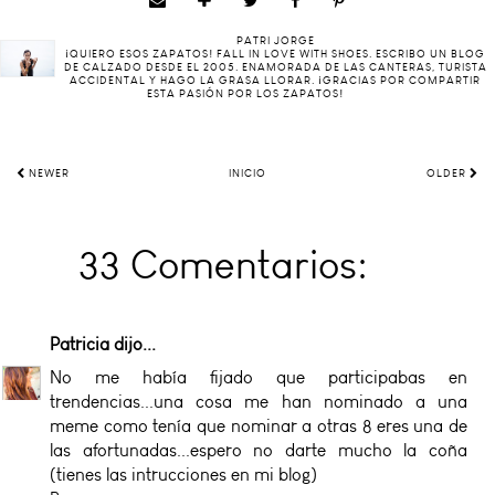
PATRI JORGE
¡QUIERO ESOS ZAPATOS! FALL IN LOVE WITH SHOES. ESCRIBO UN BLOG
DE CALZADO DESDE EL 2005. ENAMORADA DE LAS CANTERAS, TURISTA
ACCIDENTAL Y HAGO LA GRASA LLORAR. ¡GRACIAS POR COMPARTIR
ESTA PASIÓN POR LOS ZAPATOS!
NEWER
INICIO
OLDER
33 Comentarios:
Patricia
dijo...
No me había fijado que participabas en
trendencias...una cosa me han nominado a una
meme como tenía que nominar a otras 8 eres una de
las afortunadas...espero no darte mucho la coña
(tienes las intrucciones en mi blog)