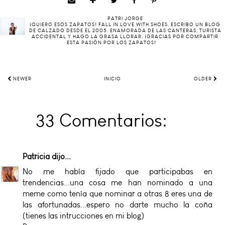
PATRI JORGE
¡QUIERO ESOS ZAPATOS! FALL IN LOVE WITH SHOES. ESCRIBO UN BLOG
DE CALZADO DESDE EL 2005. ENAMORADA DE LAS CANTERAS, TURISTA
ACCIDENTAL Y HAGO LA GRASA LLORAR. ¡GRACIAS POR COMPARTIR
ESTA PASIÓN POR LOS ZAPATOS!
NEWER
INICIO
OLDER
33 Comentarios:
Patricia
dijo...
No me había fijado que participabas en
trendencias...una cosa me han nominado a una
meme como tenía que nominar a otras 8 eres una de
las afortunadas...espero no darte mucho la coña
(tienes las intrucciones en mi blog)