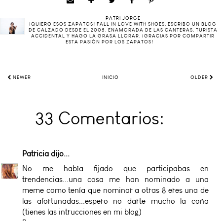
PATRI JORGE
¡QUIERO ESOS ZAPATOS! FALL IN LOVE WITH SHOES. ESCRIBO UN BLOG
DE CALZADO DESDE EL 2005. ENAMORADA DE LAS CANTERAS, TURISTA
ACCIDENTAL Y HAGO LA GRASA LLORAR. ¡GRACIAS POR COMPARTIR
ESTA PASIÓN POR LOS ZAPATOS!
NEWER
INICIO
OLDER
33 Comentarios:
Patricia
dijo...
No me había fijado que participabas en
trendencias...una cosa me han nominado a una
meme como tenía que nominar a otras 8 eres una de
las afortunadas...espero no darte mucho la coña
(tienes las intrucciones en mi blog)