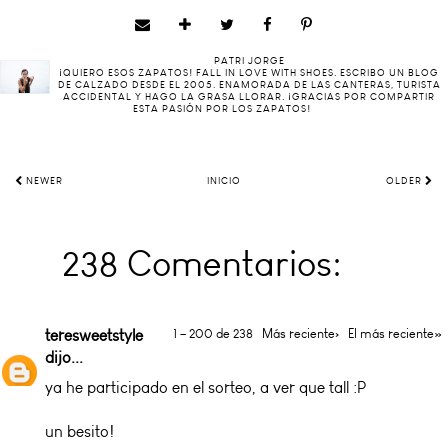
PATRI JORGE
¡QUIERO ESOS ZAPATOS! FALL IN LOVE WITH SHOES. ESCRIBO UN BLOG
DE CALZADO DESDE EL 2005. ENAMORADA DE LAS CANTERAS, TURISTA
ACCIDENTAL Y HAGO LA GRASA LLORAR. ¡GRACIAS POR COMPARTIR
ESTA PASIÓN POR LOS ZAPATOS!
NEWER
INICIO
OLDER
238 Comentarios:
teresweetstyle
1 – 200 de 238
Más reciente›
El más reciente»
dijo...
ya he participado en el sorteo, a ver que tall :P
un besito!