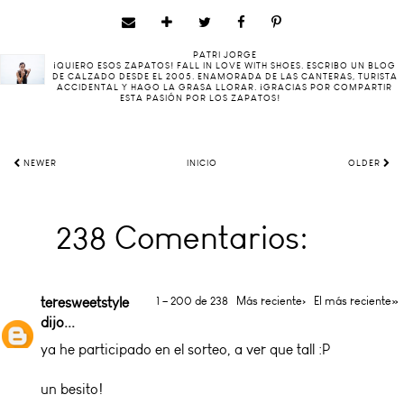
PATRI JORGE
¡QUIERO ESOS ZAPATOS! FALL IN LOVE WITH SHOES. ESCRIBO UN BLOG
DE CALZADO DESDE EL 2005. ENAMORADA DE LAS CANTERAS, TURISTA
ACCIDENTAL Y HAGO LA GRASA LLORAR. ¡GRACIAS POR COMPARTIR
ESTA PASIÓN POR LOS ZAPATOS!
NEWER
INICIO
OLDER
238 Comentarios:
teresweetstyle
1 – 200 de 238
Más reciente›
El más reciente»
dijo...
ya he participado en el sorteo, a ver que tall :P
un besito!