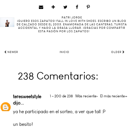
PATRI JORGE
¡QUIERO ESOS ZAPATOS! FALL IN LOVE WITH SHOES. ESCRIBO UN BLOG
DE CALZADO DESDE EL 2005. ENAMORADA DE LAS CANTERAS, TURISTA
ACCIDENTAL Y HAGO LA GRASA LLORAR. ¡GRACIAS POR COMPARTIR
ESTA PASIÓN POR LOS ZAPATOS!
NEWER
INICIO
OLDER
238 Comentarios:
teresweetstyle
1 – 200 de 238
Más reciente›
El más reciente»
dijo...
ya he participado en el sorteo, a ver que tall :P
un besito!