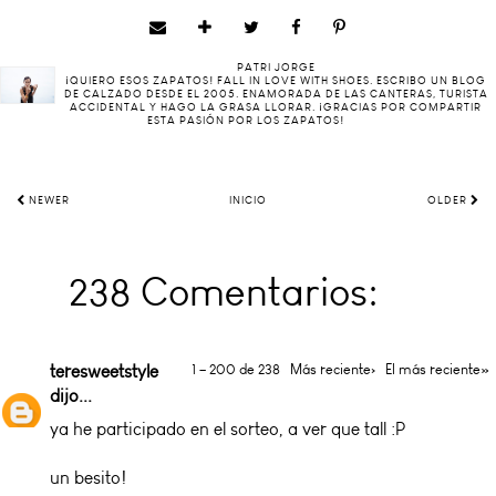
PATRI JORGE
¡QUIERO ESOS ZAPATOS! FALL IN LOVE WITH SHOES. ESCRIBO UN BLOG
DE CALZADO DESDE EL 2005. ENAMORADA DE LAS CANTERAS, TURISTA
ACCIDENTAL Y HAGO LA GRASA LLORAR. ¡GRACIAS POR COMPARTIR
ESTA PASIÓN POR LOS ZAPATOS!
NEWER
INICIO
OLDER
238 Comentarios:
teresweetstyle
1 – 200 de 238
Más reciente›
El más reciente»
dijo...
ya he participado en el sorteo, a ver que tall :P
un besito!