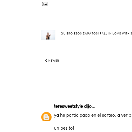
¡QUIERO ESOS ZAPATOS! FALL IN LOVE WITH
NEWER
teresweetstyle
dijo...
ya he participado en el sorteo, a ver qu
un besito!