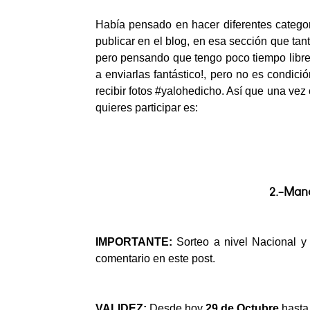
Había pensado en hacer diferentes categor
publicar en el blog, en esa sección que ta
pero pensando que tengo poco tiempo libre
a enviarlas fantástico!, pero no es condici
recibir fotos #yalohedicho. Así que una vez
quieres participar es:
2.-Mand
IMPORTANTE:
Sorteo a nivel Nacional y
comentario en este post.
VALIDEZ:
Desde hoy
29 de Octubre
hasta