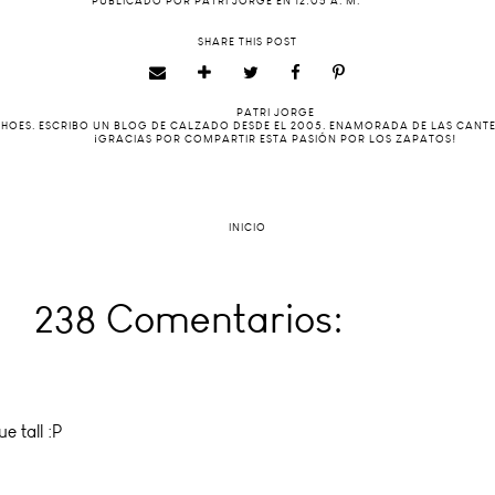
PUBLICADO POR
PATRI JORGE
EN
12:05 A. M.
SHARE THIS POST
PATRI JORGE
 SHOES. ESCRIBO UN BLOG DE CALZADO DESDE EL 2005. ENAMORADA DE LAS CANT
¡GRACIAS POR COMPARTIR ESTA PASIÓN POR LOS ZAPATOS!
INICIO
238 Comentarios:
e tall :P