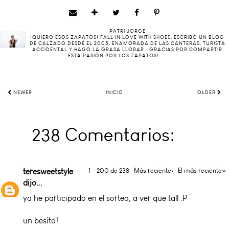
PATRI JORGE
¡QUIERO ESOS ZAPATOS! FALL IN LOVE WITH SHOES. ESCRIBO UN BLOG
DE CALZADO DESDE EL 2005. ENAMORADA DE LAS CANTERAS, TURISTA
ACCIDENTAL Y HAGO LA GRASA LLORAR. ¡GRACIAS POR COMPARTIR
ESTA PASIÓN POR LOS ZAPATOS!
NEWER
INICIO
OLDER
238 Comentarios:
teresweetstyle
1 – 200 de 238
Más reciente›
El más reciente»
dijo...
ya he participado en el sorteo, a ver que tall :P
un besito!