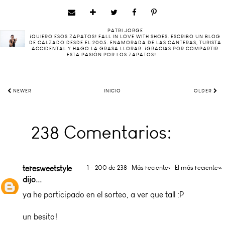
PATRI JORGE
¡QUIERO ESOS ZAPATOS! FALL IN LOVE WITH SHOES. ESCRIBO UN BLOG
DE CALZADO DESDE EL 2005. ENAMORADA DE LAS CANTERAS, TURISTA
ACCIDENTAL Y HAGO LA GRASA LLORAR. ¡GRACIAS POR COMPARTIR
ESTA PASIÓN POR LOS ZAPATOS!
NEWER
INICIO
OLDER
238 Comentarios:
teresweetstyle
1 – 200 de 238
Más reciente›
El más reciente»
dijo...
ya he participado en el sorteo, a ver que tall :P
un besito!