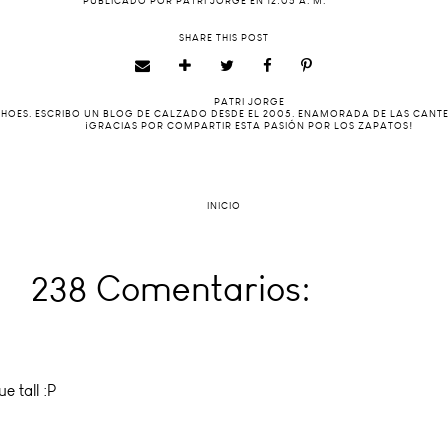
PUBLICADO POR
PATRI JORGE
EN
12:05 A. M.
SHARE THIS POST
PATRI JORGE
 SHOES. ESCRIBO UN BLOG DE CALZADO DESDE EL 2005. ENAMORADA DE LAS CANT
¡GRACIAS POR COMPARTIR ESTA PASIÓN POR LOS ZAPATOS!
INICIO
238 Comentarios:
e tall :P