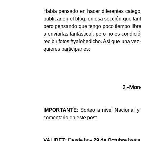
Había pensado en hacer diferentes categor
publicar en el blog, en esa sección que ta
pero pensando que tengo poco tiempo libre
a enviarlas fantástico!, pero no es condici
recibir fotos #yalohedicho. Así que una vez
quieres participar es:
2.-Mand
IMPORTANTE:
Sorteo a nivel Nacional y
comentario en este post.
VALIDEZ:
Desde hoy
29 de Octubre
hasta