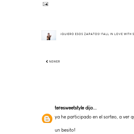
¡QUIERO ESOS ZAPATOS! FALL IN LOVE WITH
NEWER
teresweetstyle
dijo...
ya he participado en el sorteo, a ver qu
un besito!