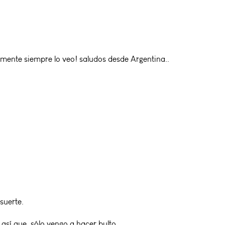
ente siempre lo veo! saludos desde Argentina..
suerte.
así que, sólo vengo a hacer bulto.