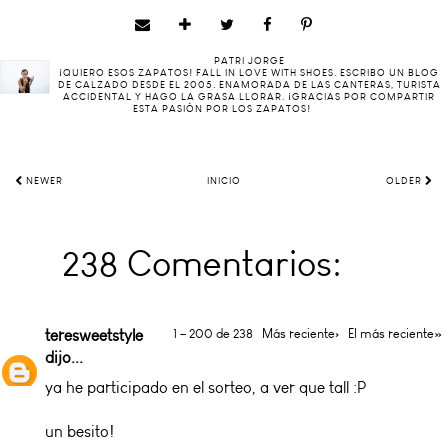
PATRI JORGE
¡QUIERO ESOS ZAPATOS! FALL IN LOVE WITH SHOES. ESCRIBO UN BLOG
DE CALZADO DESDE EL 2005. ENAMORADA DE LAS CANTERAS, TURISTA
ACCIDENTAL Y HAGO LA GRASA LLORAR. ¡GRACIAS POR COMPARTIR
ESTA PASIÓN POR LOS ZAPATOS!
NEWER
INICIO
OLDER
238 Comentarios:
teresweetstyle
1 – 200 de 238
Más reciente›
El más reciente»
dijo...
ya he participado en el sorteo, a ver que tall :P
un besito!