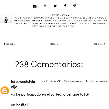
PATRI JORGE
¡QUIERO ESOS ZAPATOS! FALL IN LOVE WITH SHOES. ESCRIBO UN BLOG
DE CALZADO DESDE EL 2005. ENAMORADA DE LAS CANTERAS, TURISTA
ACCIDENTAL Y HAGO LA GRASA LLORAR. ¡GRACIAS POR COMPARTIR
ESTA PASIÓN POR LOS ZAPATOS!
NEWER
INICIO
OLDER
238 Comentarios:
teresweetstyle
1 – 200 de 238
Más reciente›
El más reciente»
dijo...
ya he participado en el sorteo, a ver que tall :P
un besito!