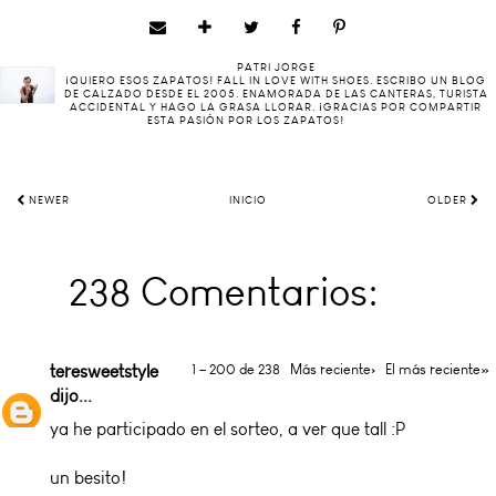
PATRI JORGE
¡QUIERO ESOS ZAPATOS! FALL IN LOVE WITH SHOES. ESCRIBO UN BLOG
DE CALZADO DESDE EL 2005. ENAMORADA DE LAS CANTERAS, TURISTA
ACCIDENTAL Y HAGO LA GRASA LLORAR. ¡GRACIAS POR COMPARTIR
ESTA PASIÓN POR LOS ZAPATOS!
NEWER
INICIO
OLDER
238 Comentarios:
teresweetstyle
1 – 200 de 238
Más reciente›
El más reciente»
dijo...
ya he participado en el sorteo, a ver que tall :P
un besito!