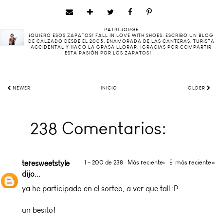
PATRI JORGE
¡QUIERO ESOS ZAPATOS! FALL IN LOVE WITH SHOES. ESCRIBO UN BLOG
DE CALZADO DESDE EL 2005. ENAMORADA DE LAS CANTERAS, TURISTA
ACCIDENTAL Y HAGO LA GRASA LLORAR. ¡GRACIAS POR COMPARTIR
ESTA PASIÓN POR LOS ZAPATOS!
NEWER
INICIO
OLDER
238 Comentarios:
teresweetstyle
1 – 200 de 238
Más reciente›
El más reciente»
dijo...
ya he participado en el sorteo, a ver que tall :P
un besito!